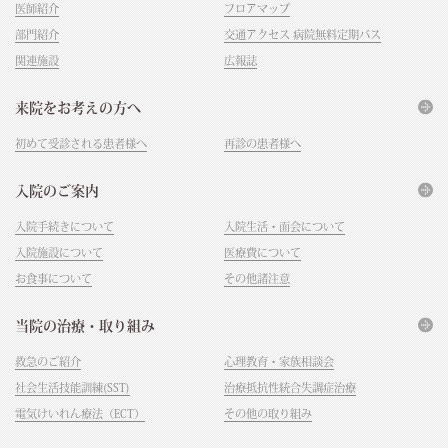
医師紹介
フロアマップ
部門紹介
交通アクセス 病院無料定期バス
関連施設
広報誌
来院をお考えの方へ
初めて受診される患者様へ
再診の患者様へ
入院のご案内
入院手続きについて
入院生活・面会について
入院施設について
医療費について
お食事について
その他諸注意
当院の治療・取り組み
救急のご紹介
心理教育・家族相談会
社会生活技能訓練(SST)
治療抵抗性統合失調症治療
電気けいれん療法（ECT）
その他の取り組み