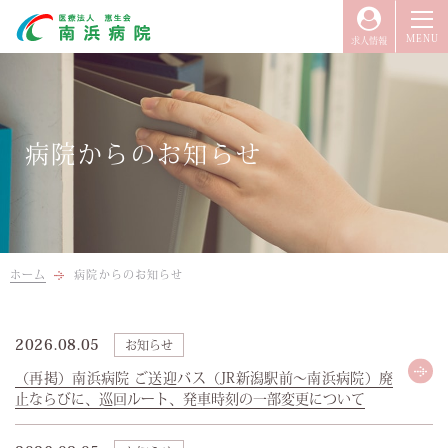
求人情報
当院について
来院をお考えの方へ
病院からのお知らせ
入院のご案内
当院の治療・取り組み
医療関係者の方へ
ホーム
病院からのお知らせ
2026.08.05
お知らせ
（再掲）南浜病院 ご送迎バス（JR新潟駅前～南浜病院）廃
TEL.025-255-2121
止ならびに、巡回ルート、発車時刻の一部変更について
（代表）
受付時間：9:00〜17:00（平日）