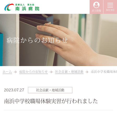
求人情報
当院について
来院をお考えの方へ
病院からのお知らせ
入院のご案内
当院の治療・取り組み
医療関係者の方へ
ホーム
病院からのお知らせ
社会貢献・地域活動
南浜中学校職場体
2023.07.27
社会貢献・地域活動
南浜中学校職場体験実習が行われました
TEL.025-255-2121
（代表）
受付時間：9:00〜17:00（平日）