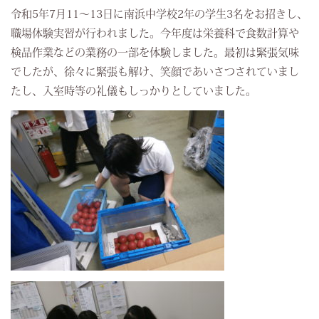
令和5年7月11～13日に南浜中学校2年の学生3名をお招きし、
お問い合わせ
採用情報
職場体験実習が行われました。今年度は栄養科で食数計算や
検品作業などの業務の一部を体験しました。最初は緊張気味
いなほ園ブログ
リンク
個人情報について
でしたが、徐々に緊張も解け、笑顔であいさつされていまし
たし、入室時等の礼儀もしっかりとしていました。