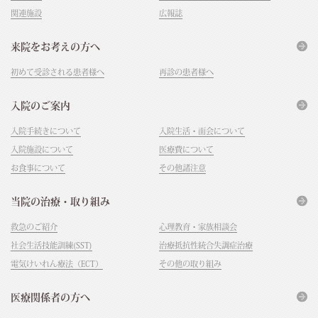
関連施設
広報誌
来院をお考えの方へ
初めて受診される患者様へ
再診の患者様へ
入院のご案内
入院手続きについて
入院生活・面会について
入院施設について
医療費について
お食事について
その他諸注意
当院の治療・取り組み
救急のご紹介
心理教育・家族相談会
社会生活技能訓練(SST)
治療抵抗性統合失調症治療
電気けいれん療法（ECT）
その他の取り組み
医療関係者の方へ