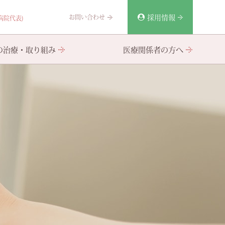
採用情報
お問い合わせ
(病院代表)
の治療・取り組み
医療関係者の方へ
いれん療法（ECT）
お食事について
部門紹介
その他諸注意
その他の取り組み