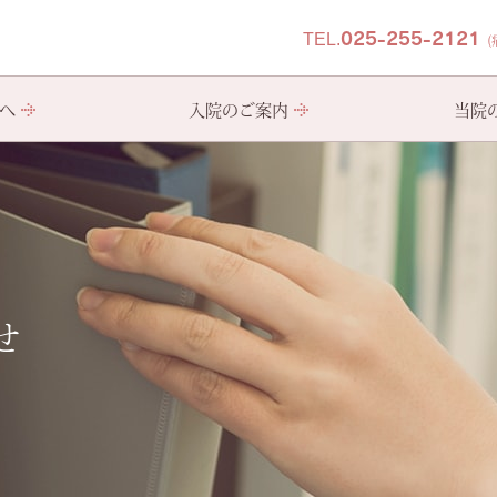
TEL.025-255-2121
へ
入院のご案内
当院
療法（ECT）の導入をご検討の方へ
会について
恵生会について
様へ
社会生活技能訓練(SST)
入院施設について
医師紹介
治療抵抗性統合失調症治療
医療費について
フロアマップ
電気け
広報誌
せ