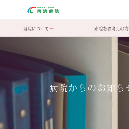
当院について
来院をお考えの方
ご挨拶・基本理念
初めて受診される患者様へ
入院手続きについて
救急のご紹介
医療相談室
クロザピン・電気けいれん
心理教育・家族相談会
入院生活・面
病院概要・
再診の患者
交通アクセス 病院無料定期バス
関連施設
病院からのお知ら