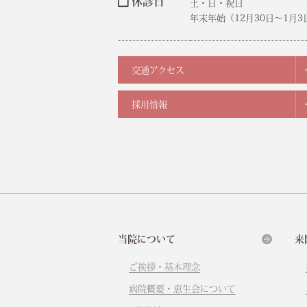
休診日
土・日・祝日
年末年始（12月30日〜1月3
交通アクセス
採用情報
当院について
来
ご挨拶・基本理念
病院概要・恵生会について