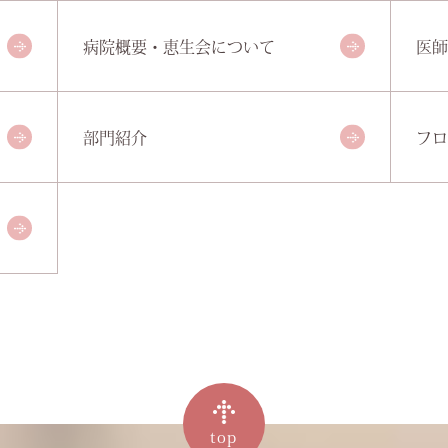
記
病院概要・恵生会について
医師
部門紹介
フロ
top