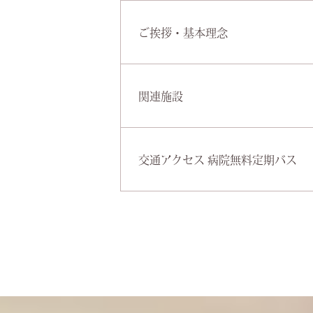
クラブ・同好会活動報告
施設紹介・院内保育・編集後
ご挨拶・基本理念
関連施設
交通アクセス 病院無料定期バス