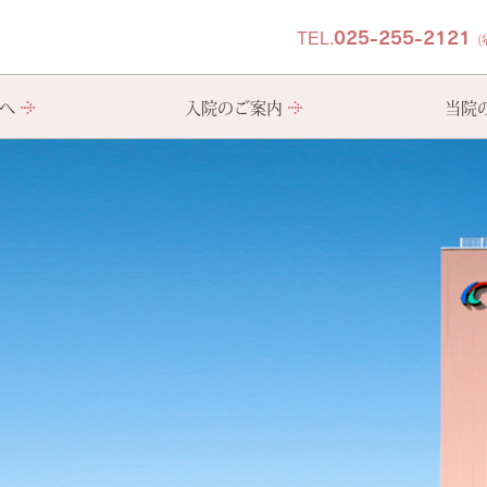
TEL.025-255-2121
へ
入院のご案内
当院
療法（ECT）の導入をご検討の方へ
会について
恵生会について
様へ
社会生活技能訓練(SST)
入院施設について
医師紹介
治療抵抗性統合失調症治療
医療費について
フロアマップ
電気け
広報誌