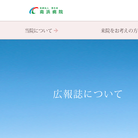
当院について
来院をお考えの方
ご挨拶・基本理念
初めて受診される患者様へ
入院手続きについて
救急のご紹介
医療相談室
クロザピン・電気けいれん
心理教育・家族相談会
入院生活・面
病院概要・
再診の患者
交通アクセス 病院無料定期バス
関連施設
広報誌について