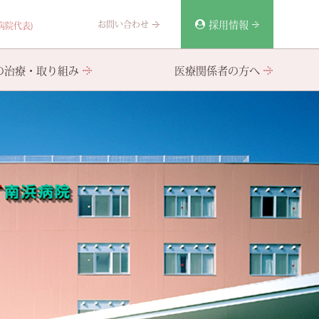
採用情報
お問い合わせ
(病院代表)
の治療・取り組み
医療関係者の方へ
いれん療法（ECT）
お食事について
部門紹介
その他諸注意
その他の取り組み