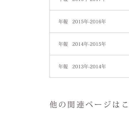
実績報告（看護部）
クラブ活動報告
発刊のことば
委員会活動報告
年報 2015年-2016年
第20回研究集会新潟大会開催報
クラブ活動報告
表紙・ご挨拶
実績報告（看護部）
年報 2014年-2015年
精神科救急病棟開設①
委員会活動報告
表紙・ご挨拶
トピックス①
精神科医療とIT
年報 2013年-2014年
病院概要③
実績報告(事務部)
病院統計
表紙・ご挨拶
実績報告(看護部)
トピックス②
編集後記
実績報告
委員会活動報告①
院内研究発表・ケースレポー
他の関連ページは
委員会活動報告
業績
一年間の出来事
院内研究発表・研修
一年間の出来事
クラブ・同好会活動報告